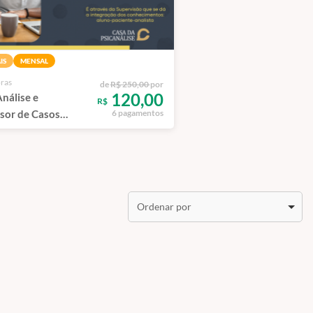
IS
MENSAL
ras
de
R$ 250,00
por
120,00
nálise e
R$
sor de Casos
6 pagamentos
s
Ordenar por