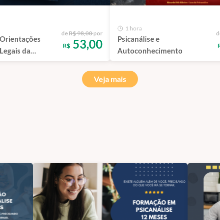
1 hora
de
R$ 98,00
por
d
Orientações
Psicanálise e
53,00
R$
 Legais da
Autoconhecimento
 no Brasil
Veja mais