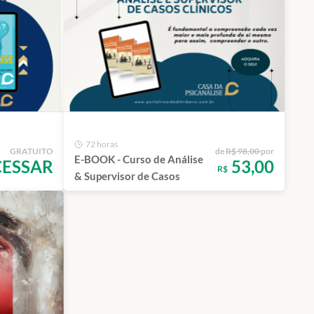
72 horas
GRATUITO
de
R$ 98,00
por
E-BOOK - Curso de Análise
CESSAR
53,00
R$
& Supervisor de Casos