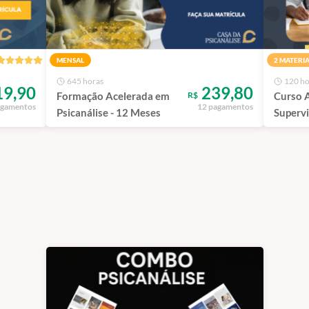
MENSAL
2 MATERIA
645 horas
120 ho
9,90
239,80
Formação Acelerada em
Curso A
R$
agamentos
12 pagamentos
Psicanálise - 12 Meses
Supervi
Clínico