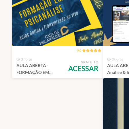
5.0
3 horas
3 horas
GRATUITO
AULA ABERTA -
AULA ABER
ACESSAR
FORMAÇÃO EM
Análise & 
PSICANÁLISE
Casos