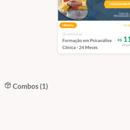
MENSAL
5.0
645 horas
11
Formação em Psicanálise
R$
24 p
Clínica - 24 Meses
Combos (1)