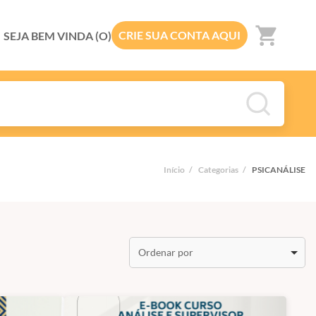
shopping_cart
CRIE SUA CONTA AQUI
SEJA BEM VINDA (O)
Início
/
Categorias
/
PSICANÁLISE
Ordenar por