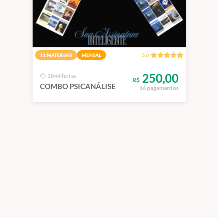
11 MATERIAIS
MENSAL
5.0
250,00
1844 horas
R$
COMBO PSICANÁLISE
16 pagamentos