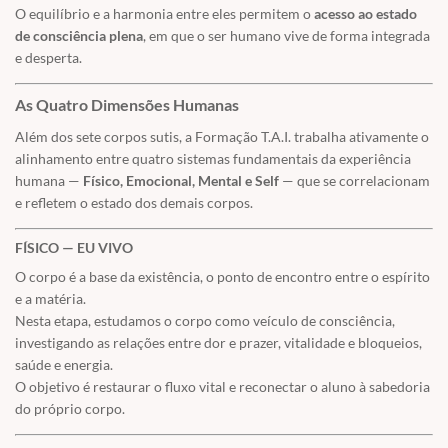
O equilíbrio e a harmonia entre eles permitem o
acesso ao estado
de consciência plena
, em que o ser humano vive de forma integrada
e desperta.
As Quatro Dimensões Humanas
Além dos sete corpos sutis, a Formação T.A.I. trabalha ativamente o
alinhamento entre quatro sistemas fundamentais da experiência
humana —
Físico, Emocional, Mental e Self
— que se correlacionam
e refletem o estado dos demais corpos.
FÍSICO — EU VIVO
O corpo é a base da existência, o ponto de encontro entre o espírito
e a matéria.
Nesta etapa, estudamos o corpo como veículo de consciência,
investigando as relações entre dor e prazer, vitalidade e bloqueios,
saúde e energia.
O objetivo é restaurar o fluxo vital e reconectar o aluno à sabedoria
do próprio corpo.