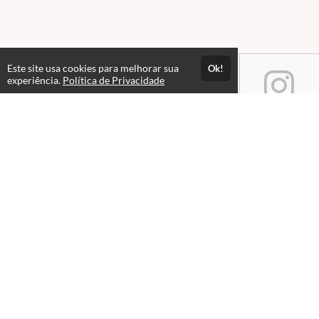
Este site usa cookies para melhorar sua
Ok!
experiência.
Política de Privacidade
Atendimento
Atendimento WhatsApp - 07h as 23h de Segunda a Domingo
+5515991020363
+5515991287035
+5515991020363
Fale Conosco