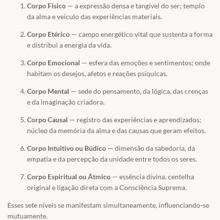
Corpo Físico
— a expressão densa e tangível do ser; templo
da alma e veículo das experiências materiais.
Corpo Etérico
— campo energético vital que sustenta a forma
e distribui a energia da vida.
Corpo Emocional
— esfera das emoções e sentimentos; onde
habitam os desejos, afetos e reações psíquicas.
Corpo Mental
— sede do pensamento, da lógica, das crenças
e da imaginação criadora.
Corpo Causal
— registro das experiências e aprendizados;
núcleo da memória da alma e das causas que geram efeitos.
Corpo Intuitivo ou Búdico
— dimensão da sabedoria, da
empatia e da percepção da unidade entre todos os seres.
Corpo Espiritual ou Átmico
— essência divina, centelha
original e ligação direta com a Consciência Suprema.
Esses sete níveis se manifestam simultaneamente, influenciando-se
mutuamente.