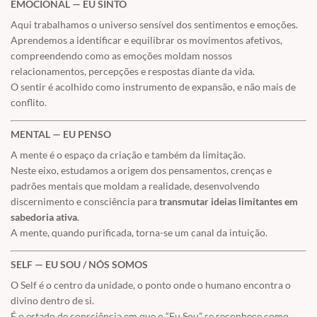
EMOCIONAL — EU SINTO
Aqui trabalhamos o universo sensível dos sentimentos e emoções.
Aprendemos a identificar e equilibrar os movimentos afetivos,
compreendendo como as emoções moldam nossos
relacionamentos, percepções e respostas diante da vida.
O sentir é acolhido como instrumento de expansão, e não mais de
conflito.
MENTAL — EU PENSO
A mente é o espaço da criação e também da limitação.
Neste eixo, estudamos a origem dos pensamentos, crenças e
padrões mentais que moldam a realidade, desenvolvendo
discernimento e consciência para
transmutar ideias limitantes em
sabedoria ativa
.
A mente, quando purificada, torna-se um canal da intuição.
SELF — EU SOU / NÓS SOMOS
O Self é o centro da unidade, o ponto onde o humano encontra o
divino dentro de si.
É o estado de consciência em que o “Eu Sou” se reconhece como