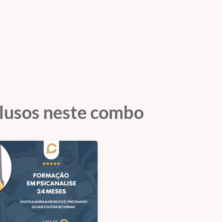
bilidade e a apropriação do manejo e da escuta clínica d
 ser que o analista conduz.
l em terapia. É através da Supervisão que se dá a in
clusos neste combo
onal desenvolver os conhecimentos, as competênc
icar soluções para os problemas, melhorar a análise e au
ional formado, para compreender os seus processos
.