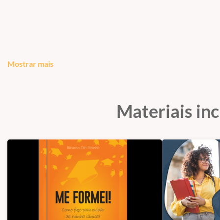
A função do supervisor se estrutura na responsa
inesperado, tendo como alvo a condução realizada ou a
Aprenda uma importante ferramenta profissiona
Mostrar mais
dos conhecimentos: aluno-paciente-analista.
Materiais in
Uma aprendizagem que permite ao profissi
consciência da responsabilidade da prática clínica.
Promover a reflexão através da prática, identif
compreensão das ações profissionais.
Descubra o perfil do estudante e do profiss
compreender com mais profundidade os casos clínicos