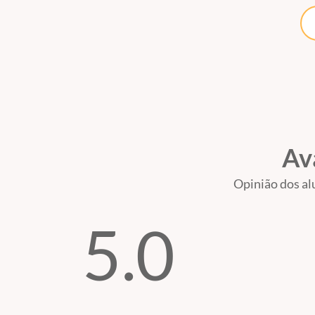
PÚBLICO
Psicanalistas e Psicólogos.
Conteúdo Programático
1- Boas Vindas
2- Apresentação e Objetivos do Curso
Av
3- O conceito geral de Supervisor
Opinião dos al
4- Conceitos de Supervisão Clínica
5- Qual foi a sua origem histórica
5.0
6- Qual é o seu efeito formador
7- Quais são seus fundamentos
8- Em que consiste e para que serve a supervisão
9- O que caracteriza a demanda para supervisão