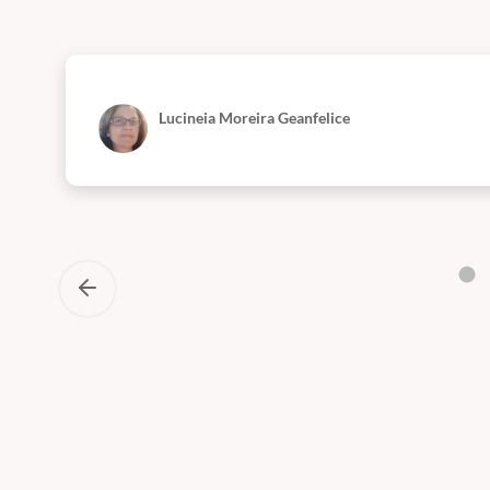
10- Onde e como posso atuar
11- Compreendendo um pouco mais os sofrimentos
12- A arquitetura dos conflitos
Lucineia Moreira Geanfelice
13- Revisão de conhecimentos essenciais
14- Conceitos Fundamentais do Supervisor
15- Características de um Supervisor Clínico
16- O Supervisor e Supervisionado
17- Atitudes Fundamentais
18- Fases da Supervisão
19- Perfil do Supervisionado
20- Ética em Supervisão
21- Violações e distúrbios do setting terapêutico
22- Escala de Avaliação