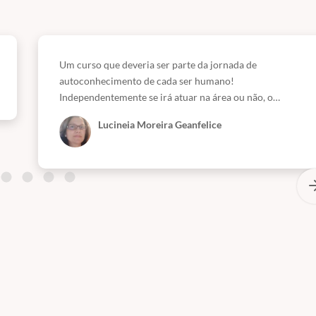
Um curso que deveria ser parte da jornada de
autoconhecimento de cada ser humano!
Independentemente se irá atuar na área ou não, o
conteúdo nos leva a um mergulho em nossa mente.
Lucineia Moreira Geanfelice
Passamos a compreender os porques das nossas ações e
reações, tendo um olhar mais acolhedor e amoroso para
conosco, além de compreender mais e julgar menos
aqueles que fazem parte de nosso convívio. O Ricardo
conduziu de forma brilhante este curso. Com uma
linguagem clara e objetiva. Exemplos reais do dia a dia,
que nos permitiram assimilar o conteúdo e colocar em
prática através de uma auto-análise em cada aula
assistida. Gratidão professor por tanto aprendizado
nestes 2 anos! A Casa da Psicanálise foi um presente na
minha jornada! =)