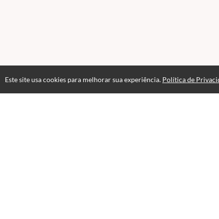
Este site usa cookies para melhorar sua experiência.
Política de Privac
Atendimento
Atendimento WhatsApp - 07h as 23h de Segunda a Domingo
+5515991020363
+5515991287035
+5515991020363