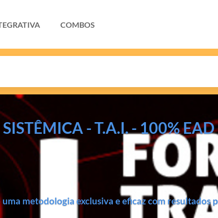
TEGRATIVA
COMBOS
TÊMICA - T.A.I. - 100% EAD
o uma metodologia exclusiva e eficaz com resultados p