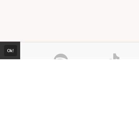
Ok!
Consultar Certificado
Consulte aqui a autenticidade do
certificado.