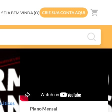
shopping_cart
CRIE SUA CONTA AQUI
SEJA BEM VINDA (O)
ráticos
Plano Mensal