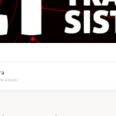
ra
 de adesão