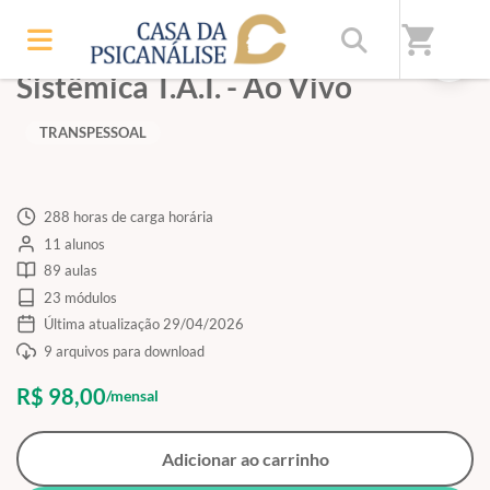
shopping_cart
Formação Transpessoal
Sistêmica T.A.I. - Ao Vivo
TRANSPESSOAL
288 horas de carga horária
11 alunos
89 aulas
23 módulos
Última atualização 29/04/2026
9 arquivos para download
R$ 98,00
/mensal
Adicionar ao carrinho